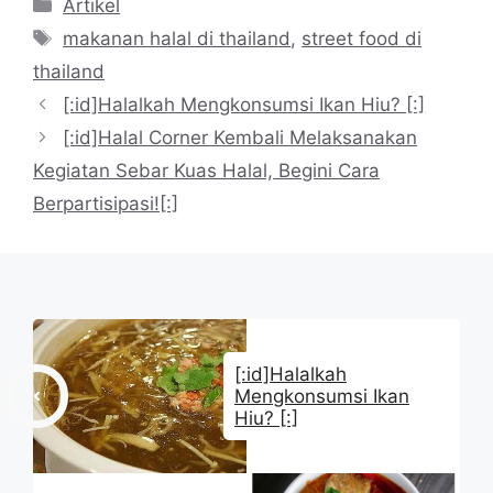
Kategori
Artikel
Tag
makanan halal di thailand
,
street food di
thailand
[:id]Halalkah Mengkonsumsi Ikan Hiu? [:]
[:id]Halal Corner Kembali Melaksanakan
Kegiatan Sebar Kuas Halal, Begini Cara
Berpartisipasi![:]
[:id]Halalkah
Mengkonsumsi Ikan
Hiu? [:]