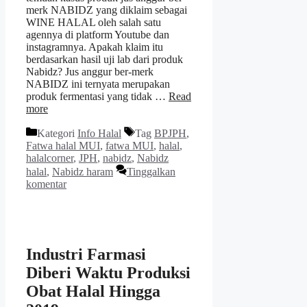
merk NABIDZ yang diklaim sebagai
WINE HALAL oleh salah satu
agennya di platform Youtube dan
instagramnya. Apakah klaim itu
berdasarkan hasil uji lab dari produk
Nabidz? Jus anggur ber-merk
NABIDZ ini ternyata merupakan
produk fermentasi yang tidak …
Read
more
Kategori
Info Halal
Tag
BPJPH
,
Fatwa halal MUI
,
fatwa MUI
,
halal
,
halalcorner
,
JPH
,
nabidz
,
Nabidz
halal
,
Nabidz haram
Tinggalkan
komentar
Industri Farmasi
Diberi Waktu Produksi
Obat Halal Hingga