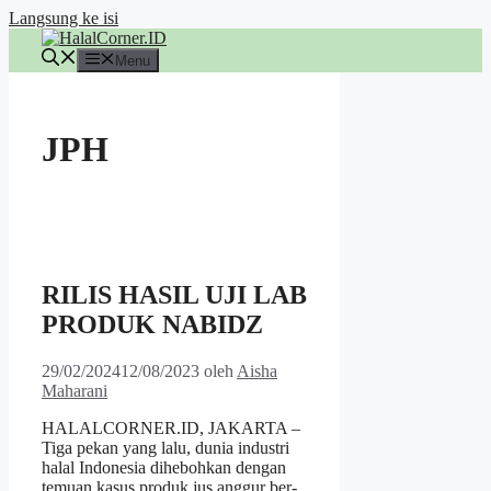
Langsung ke isi
Menu
JPH
RILIS HASIL UJI LAB
PRODUK NABIDZ
29/02/2024
12/08/2023
oleh
Aisha
Maharani
HALALCORNER.ID, JAKARTA –
Tiga pekan yang lalu, dunia industri
halal Indonesia dihebohkan dengan
temuan kasus produk jus anggur ber-