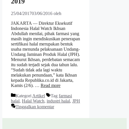
2019
25/04/2017
03/06/2016
oleh
JAKARTA — Direktur Eksekutif
Indonesia Halal Watch Ikhsan
Abdullah menilai, pihak farmasi yang
masih ingin mendiskusikan penerapan
sertifikasi halal merupakan bentuk
usaha menunda pelaksanaan Undang-
Undang Jaminan Produk Halal (JPH).
Menurut Ikhsan, perdebatan semacam
itu sudah terjadi sejak dua tahun lalu.
“Sudah tidak ada lagi waktu
melakukan penundaan,” kata Ikhsan
kepada Republika.co.id di Jakarta,
Kamis (2/6). …
Read more
Kategori
Artikel
Tag
farmasi
halal
,
Halal Watch
,
industri halal
,
JPH
Tinggalkan komentar