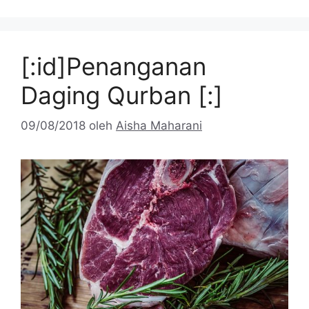
[:id]Penanganan
Daging Qurban [:]
09/08/2018
oleh
Aisha Maharani