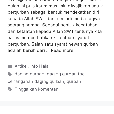
bulan ini pula kaum muslimin diwajibkan untuk
berqurban sebagai bentuk mendekatkan diri
kepada Allah SWT dan menjadi media taqwa
seorang hamba. Sebagai bentuk kepatuhan
dan ketaatan kepada Allah SWT tentunya kita
harus memperhatikan ketentuan syariat
berqurban. Salah satu syarat hewan qurban
adalah bersih dari …
Read more
Kategori
Artikel
,
Info Halal
Tag
daging qurban
,
daging qurban tbc
,
penanganan daging qurban
,
qurban
Tinggalkan komentar