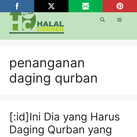
Langsung
ke
isi
Menu
penanganan
daging qurban
[:id]Ini Dia yang Harus
Daging Qurban yang