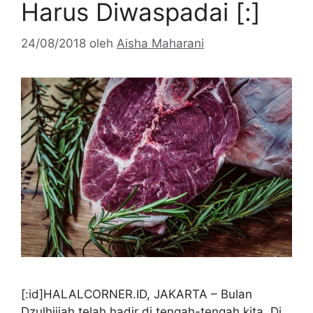
Harus Diwaspadai [:]
24/08/2018
oleh
Aisha Maharani
[:id]HALALCORNER.ID, JAKARTA – Bulan
Dzulhijjah telah hadir di tengah-tengah kita. Di