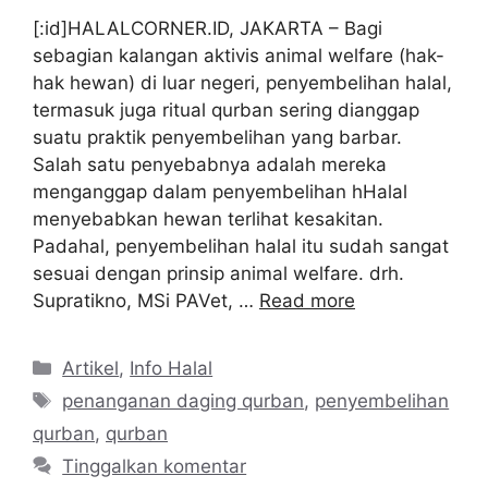
[:id]HALALCORNER.ID, JAKARTA – Bagi
sebagian kalangan aktivis animal welfare (hak-
hak hewan) di luar negeri, penyembelihan halal,
termasuk juga ritual qurban sering dianggap
suatu praktik penyembelihan yang barbar.
Salah satu penyebabnya adalah mereka
menganggap dalam penyembelihan hHalal
menyebabkan hewan terlihat kesakitan.
Padahal, penyembelihan halal itu sudah sangat
sesuai dengan prinsip animal welfare. drh.
Supratikno, MSi PAVet, …
Read more
Kategori
Artikel
,
Info Halal
Tag
penanganan daging qurban
,
penyembelihan
qurban
,
qurban
Tinggalkan komentar