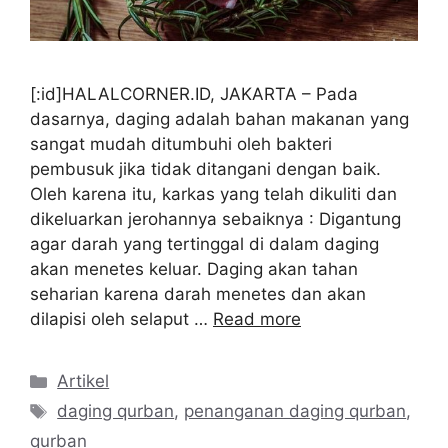
[:id]HALALCORNER.ID, JAKARTA – Pada
dasarnya, daging adalah bahan makanan yang
sangat mudah ditumbuhi oleh bakteri
pembusuk jika tidak ditangani dengan baik.
Oleh karena itu, karkas yang telah dikuliti dan
dikeluarkan jerohannya sebaiknya : Digantung
agar darah yang tertinggal di dalam daging
akan menetes keluar. Daging akan tahan
seharian karena darah menetes dan akan
dilapisi oleh selaput …
Read more
Kategori
Artikel
Tag
daging qurban
,
penanganan daging qurban
,
qurban