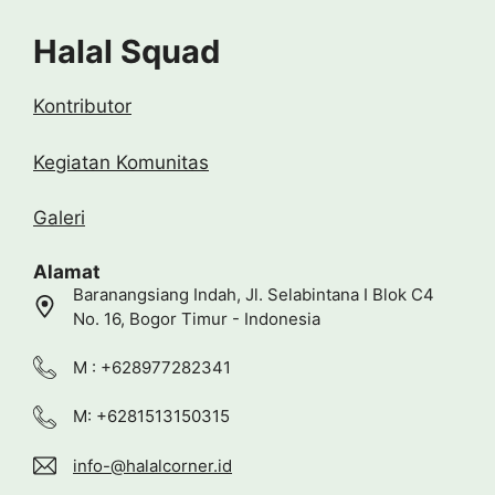
Halal Squad
Kontributor
Kegiatan Komunitas
Galeri
Alamat
Baranangsiang Indah, Jl. Selabintana I Blok C4
No. 16, Bogor Timur - Indonesia
M : +628977282341
M: +6281513150315
info-@halalcorner.id