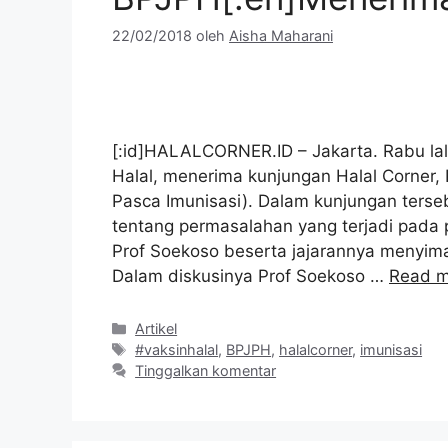
22/02/2018
oleh
Aisha Maharani
[:id]HALALCORNER.ID – Jakarta. Rabu la
Halal, menerima kunjungan Halal Corner,
Pasca Imunisasi). Dalam kunjungan ters
tentang permasalahan yang terjadi pada 
Prof Soekoso beserta jajarannya menyi
Dalam diskusinya Prof Soekoso …
Read m
Kategori
Artikel
Tag
#vaksinhalal
,
BPJPH
,
halalcorner
,
imunisasi
Tinggalkan komentar