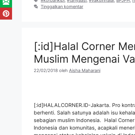
#korbankipi
,
#tanyaasi
,
#vaksinhalal
,
BPJPH
,
h
Tinggalkan komentar
[:id]Halal Corner M
Muslim Mengenai Vak
22/02/2018
oleh
Aisha Maharani
[:id]HALALCORNER.ID-Jakarta. Pro kontr
berhenti. Salah satunya adalah isu kehal
sebagian muslim Indonesia. Halal Corner 
Indonesia dan komunitas, acapkali mene