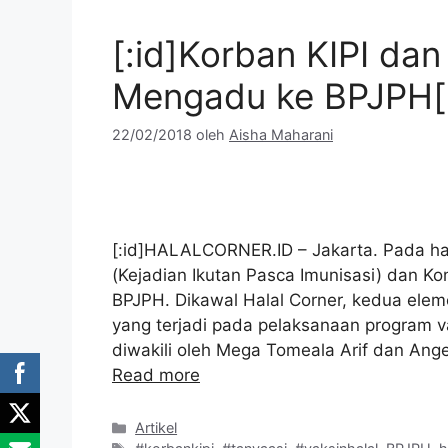
[:id]Korban KIPI da
Mengadu ke BPJPH[:
22/02/2018
oleh
Aisha Maharani
[:id]HALALCORNER.ID – Jakarta. Pada hari
(Kejadian Ikutan Pasca Imunisasi) dan 
BPJPH. Dikawal Halal Corner, kedua elem
yang terjadi pada pelaksanaan program v
diwakili oleh Mega Tomeala Arif dan Ang
Read more
Kategori
Artikel
Tag