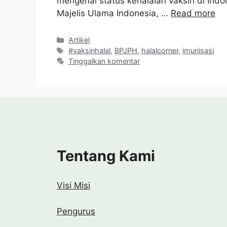
mengenai status kehalalan vaksin di Indo
Majelis Ulama Indonesia, …
Read more
Kategori
Artikel
Tag
#vaksinhalal
,
BPJPH
,
halalcorner
,
imunisasi
Tinggalkan komentar
Tentang Kami
Visi Misi
Pengurus