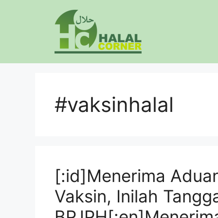
Langsung
ke
isi
#vaksinhalal
[:id]Menerima Adua
Vaksin, Inilah Tang
BPJPH[:en]Menerima