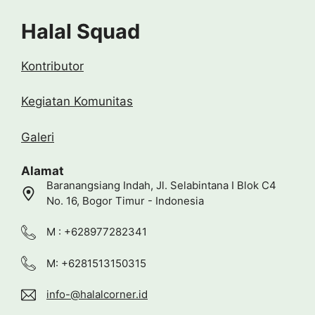
Halal Squad
Kontributor
Kegiatan Komunitas
Galeri
Alamat
Baranangsiang Indah, Jl. Selabintana I Blok C4
No. 16, Bogor Timur - Indonesia
M : +628977282341
M: +6281513150315
info-@halalcorner.id