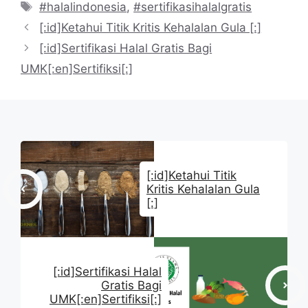
Tag
#halalindonesia
,
#sertifikasihalalgratis
[:id]Ketahui Titik Kritis Kehalalan Gula [:]
[:id]Sertifikasi Halal Gratis Bagi
UMK[:en]Sertifiksi[:]
[:id]Ketahui Titik
Kritis Kehalalan Gula
[:]
[:id]Sertifikasi Halal
Gratis Bagi
UMK[:en]Sertifiksi[:]