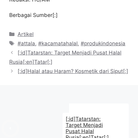
Berbagai Sumber[:]
Kategori
Artikel
Tag
#attala
,
#kacamatahalal
,
#produkindonesia
[:id]Tatarstan: Target Menjadi Pusat Halal
Rusia[:en]Tatar[:]
[:id]Halal atau Haram? Kosmetik dari Siput[:]
[:id]Tatarstan:
Target Menjadi
Pusat Halal
Rusia[:en]Tatar[:]