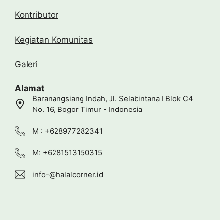
Kontributor
Kegiatan Komunitas
Galeri
Alamat
Baranangsiang Indah, Jl. Selabintana I Blok C4
No. 16, Bogor Timur - Indonesia
M : +628977282341
M: +6281513150315
info-@halalcorner.id