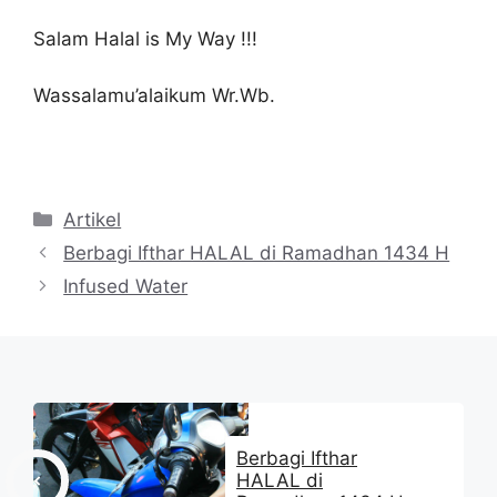
Salam Halal is My Way !!!
Wassalamu’alaikum Wr.Wb.
Kategori
Artikel
Berbagi Ifthar HALAL di Ramadhan 1434 H
Infused Water
Berbagi Ifthar
HALAL di