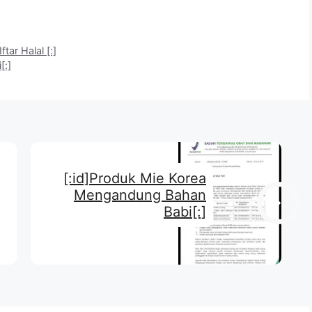
tar Halal [:]
[:]
[:id]Produk Mie Korea
Mengandung Bahan
Babi[:]