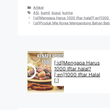
Kategori
Artikel
Tag
ASI
,
bumil
,
busui
,
kurma
[:id]Mengapa Harus 1000 Iftar halal?[:en]1000 If
[:id]Produk Mie Korea Mengandung Bahan Babi
[:id]Mengapa Harus
1000 Iftar halal?
[:en]1000 Iftar Halal
[:]