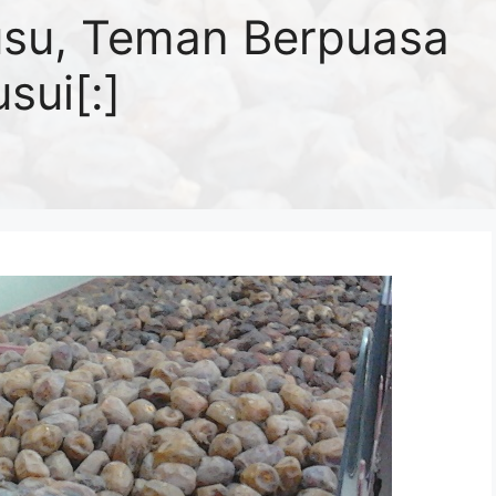
usu, Teman Berpuasa
sui[:]