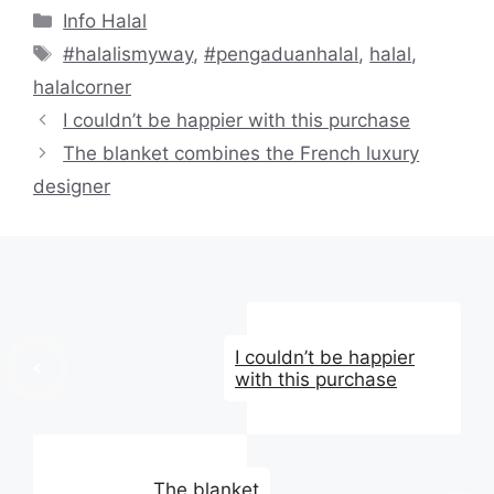
Kategori
Info Halal
Tag
#halalismyway
,
#pengaduanhalal
,
halal
,
halalcorner
I couldn’t be happier with this purchase
The blanket combines the French luxury
designer
I couldn’t be happier
with this purchase
The blanket