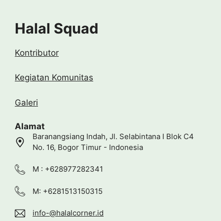
Halal Squad
Kontributor
Kegiatan Komunitas
Galeri
Alamat
Baranangsiang Indah, Jl. Selabintana I Blok C4
No. 16, Bogor Timur - Indonesia
M : +628977282341
M: +6281513150315
info-@halalcorner.id