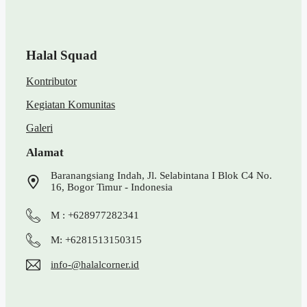
Halal Squad
Kontributor
Kegiatan Komunitas
Galeri
Alamat
Baranangsiang Indah, Jl. Selabintana I Blok C4 No.
16, Bogor Timur - Indonesia
M : +628977282341
M: +6281513150315
info-@halalcorner.id