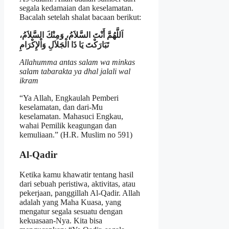
segala kedamaian dan keselamatan.
Bacalah setelah shalat bacaan berikut:
اَللَّهُمَّ أَنْتَ السَّلاَمُ، وَمِنْكَ السَّلاَمُ،
تَبَارَكْتَ يَا ذَا الْجَلاَلِ وَاْلإِكْرَامِ
Allahumma antas salam wa minkas
salam tabarakta ya dhal jalali wal
ikram
“Ya Allah, Engkaulah Pemberi
keselamatan, dan dari-Mu
keselamatan. Mahasuci Engkau,
wahai Pemilik keagungan dan
kemuliaan.” (H.R. Muslim no 591)
Al-Qadir
Ketika kamu khawatir tentang hasil
dari sebuah peristiwa, aktivitas, atau
pekerjaan, panggillah Al-Qadir. Allah
adalah yang Maha Kuasa, yang
mengatur segala sesuatu dengan
kekuasaan-Nya. Kita bisa