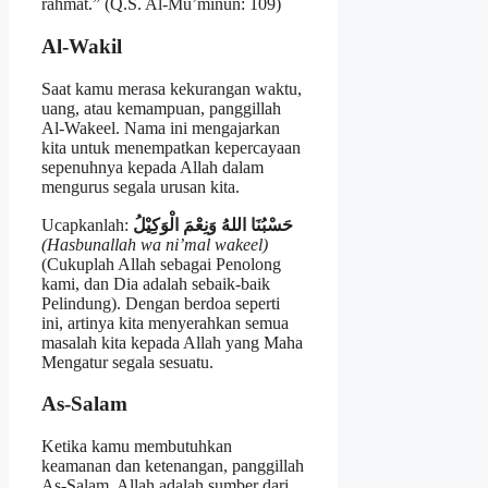
rahmat.” (Q.S. Al-Mu’minun: 109)
Al-Wakil
Saat kamu merasa kekurangan waktu,
uang, atau kemampuan, panggillah
Al-Wakeel. Nama ini mengajarkan
kita untuk menempatkan kepercayaan
sepenuhnya kepada Allah dalam
mengurus segala urusan kita.
Ucapkanlah:
الْوَكِيْلُ
وَنِعْمَ
اللهُ
حَسْبُنَا
(Hasbunallah wa ni’mal wakeel)
(Cukuplah Allah sebagai Penolong
kami, dan Dia adalah sebaik-baik
Pelindung). Dengan berdoa seperti
ini, artinya kita menyerahkan semua
masalah kita kepada Allah yang Maha
Mengatur segala sesuatu.
As-Salam
Ketika kamu membutuhkan
keamanan dan ketenangan, panggillah
As-Salam. Allah adalah sumber dari