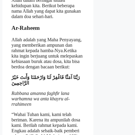
Allah dalam berbagai situasi
kehidupan kita. Berikut beberapa
nama Allah yang dapat kita gunakan
dalam doa sehari-hari.
Ar-Raheem
Allah adalah yang Maha Penyayang,
yang memberikan ampunan dan
rahmat kepada hamba-Nya.Ketika
kita ingin berjuang untuk melepaskan
kebiasaan buruk atau dosa, kita bisa
berdoa dengan bacaan berikut:
رَبَّنَا آمَنَّا فَاغْفِرْ لَنَا وَارْحَمْنَا وَأَنتَ خَيْرُ
الرَّاحِمِينَ
Rabbana amanna faghfir lana
warhamna wa anta khayru al-
rrahimeen
“Wahai Tuhan kami, kami telah
beriman. Karena itu ampunilah dosa
kami. Berilah rahmat kepada kami.
Engkau adalah sebaik-baik pemberi