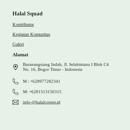
Halal Squad
Kontributor
Kegiatan Komunitas
Galeri
Alamat
Baranangsiang Indah, Jl. Selabintana I Blok C4
No. 16, Bogor Timur - Indonesia
M : +628977282341
M: +6281513150315
info-@halalcorner.id