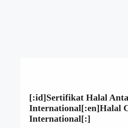
ARTIKEL
,
INFO HALAL
[:id]Sertifikat Halal An
International[:en]Halal 
International[:]