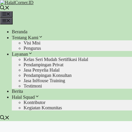
Langsung
ke
isi
Menu
Menu
Beranda
Tentang Kami
Visi Misi
Pengurus
Layanan
Kelas Seri Mudah Sertifikasi Halal
Pendampingan Privat
Jasa Penyelia Halal
Pendampingan Konsultan
Jasa InHouse Training
Testimoni
Berita
Halal Squad
Kontributor
Kegiatan Komunitas