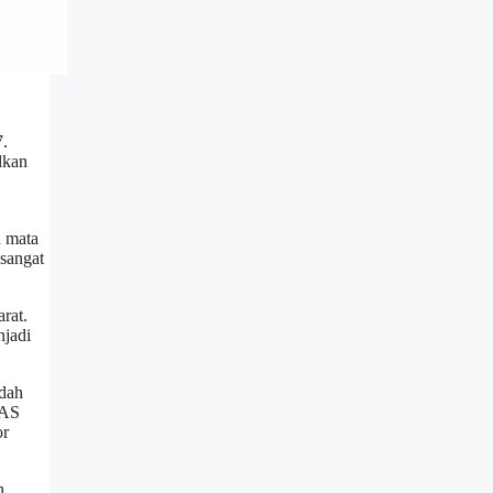
7.
lkan
h mata
sangat
rat.
njadi
udah
HAS
or
n