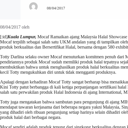
08/04/2017
08/04/2017
oleh
[:id]
Kuala Lumpur,
Mocaf Ramaikan ajang Malaysia Halal Showcase y
Mocaf terpilih sebagai salah satu UKM andalan yang di tampilkan ole
produk berkualitas dan Bersertifikat Halal, bersama dengan 580 exhibito
Totty Darlina selaku owner Mocaf menuturkan komitmen penuh dari M
pendiriannya produk Mocaf sudah memiliki produk halal tepatnya sej
membuktikan bahwa untuk menghasilkan produk halal berkualitas mem
kecil Totty mengukuhkan diri untuk tidak mengganti produknya.
Apalagi dengan kehadiran Mocaf Totty sangat berharap bisa menaikkan 
Kini Totty patut berbangga di kali ketiga perpanjangan sertifikasi h
salah satu perwakilan produk Halal Indonesia di ajang International,
Totty juga mengatakan bahwa sambutan para pengunjung di ajang MIH
mendapat tawaran kerjasama dari beberapa negara yakni Malaysia, Si
yang dihadiri oleh ribuan pengunjung setiap harinya selain dihadiri ol
produk halal dari berbagai negara.
Mocaf sendiri adalah produk tepung dari singkong berkualitas dengan k