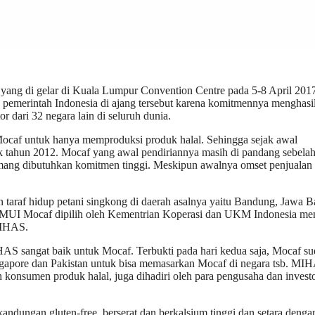
ang di gelar di Kuala Lumpur Convention Centre pada 5-8 April 201
h pemerintah Indonesia di ajang tersebut karena komitmennya menghasi
r dari 32 negara lain di seluruh dunia.
ocaf untuk hanya memproduksi produk halal. Sehingga sejak awal
ak tahun 2012. Mocaf yang awal pendiriannya masih di pandang sebela
ang dibutuhkan komitmen tinggi. Meskipun awalnya omset penjualan 
taraf hidup petani singkong di daerah asalnya yaitu Bandung, Jawa Ba
alal MUI Mocaf dipilih oleh Kementrian Koperasi dan UKM Indonesia me
 MIHAS.
AS sangat baik untuk Mocaf. Terbukti pada hari kedua saja, Mocaf s
ngapore dan Pakistan untuk bisa memasarkan Mocaf di negara tsb. MI
eh konsumen produk halal, juga dihadiri oleh para pengusaha dan invest
andungan gluten-free, berserat dan berkalsium tinggi dan setara denga