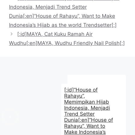
Indonesia, Menjadi Trend Setter
Dunia[:en]”House of Rahayu”, Want to Make
Indonesia’s Hijab as the world Trendsetter[:]
[:id]MAYA, Cat Kuku Ramah Air
Wudhu[:en]MAYA, Wudhu Friendly Nail Polish[:]
[:id]”House of
Rahayu”,
Memimpikan Hijab
Indonesia, Menjadi
Trend Setter
Dunia[:en]”House of
Rahayu”, Want to
Make Indonesia’s