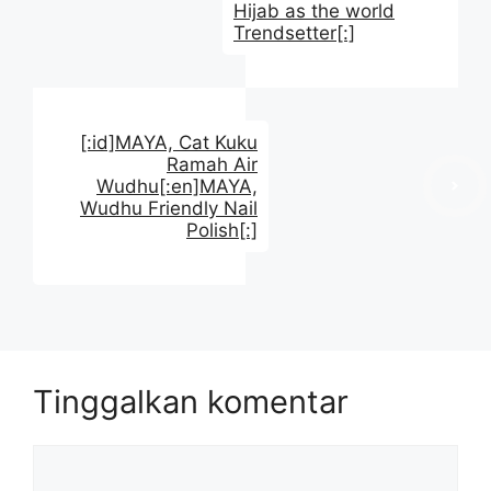
Hijab as the world
Trendsetter[:]
[:id]MAYA, Cat Kuku
Ramah Air
Wudhu[:en]MAYA,
Wudhu Friendly Nail
Polish[:]
Tinggalkan komentar
Komentar