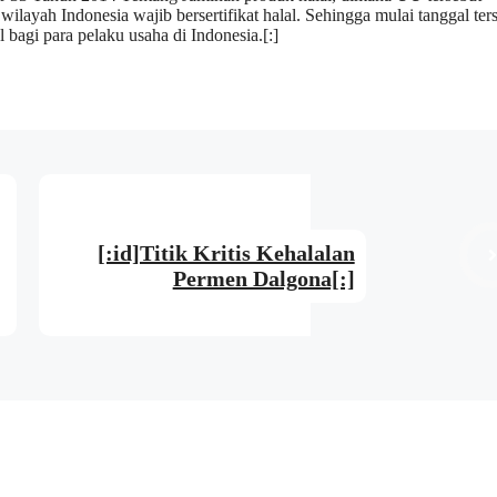
ayah Indonesia wajib bersertifikat halal. Sehingga mulai tanggal ters
agi para pelaku usaha di Indonesia.[:]
[:id]Titik Kritis Kehalalan
Permen Dalgona[:]