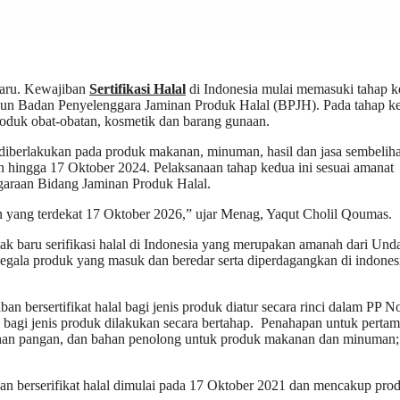
 baru. Kewajiban
Sertifikasi Halal
di Indonesia mulai memasuki tahap 
ahun Badan Penyelenggara Jaminan Produk Halal (BPJH). Pada tahap k
 produk obat-obatan, kosmetik dan barang gunaan.
 diberlakukan pada produk makanan, minuman, hasil dan jasa sembelih
lan hingga 17 Oktober 2024. Pelaksanaan tahap kedua ini sesuai amanat
garaan Bidang Jaminan Produk Halal.
 yang terdekat 17 Oktober 2026,” ujar Menag, Yaqut Cholil Qoumas.
ak baru serifikasi halal di Indonesia yang merupakan amanah dari Und
gala produk yang masuk dan beredar serta diperdagangkan di indones
ersertifikat halal bagi jenis produk diatur secara rinci dalam PP 
l bagi jenis produk dilakukan secara bertahap. Penahapan untuk pertam
han pangan, dan bahan penolong untuk produk makanan dan minuman; 
 berserifikat halal dimulai pada 17 Oktober 2021 dan mencakup pro