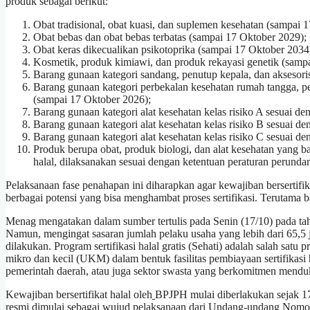
produk sebagai berikut:
Obat tradisional, obat kuasi, dan suplemen kesehatan (sampai 
Obat bebas dan obat bebas terbatas (sampai 17 Oktober 2029);
Obat keras dikecualikan psikotoprika (sampai 17 Oktober 2034
Kosmetik, produk kimiawi, dan produk rekayasi genetik (samp
Barang gunaan kategori sandang, penutup kepala, dan aksesori
Barang gunaan kategori perbekalan kesehatan rumah tangga, per
(sampai 17 Oktober 2026);
Barang gunaan kategori alat kesehatan kelas risiko A sesuai 
Barang gunaan kategori alat kesehatan kelas risiko B sesuai 
Barang gunaan kategori alat kesehatan kelas risiko C sesuai 
Produk berupa obat, produk biologi, dan alat kesehatan yang 
halal, dilaksanakan sesuai dengan ketentuan peraturan perund
Pelaksanaan fase penahapan ini diharapkan agar kewajiban bersertifik
berbagai potensi yang bisa menghambat proses sertifikasi. Terutama 
Menag mengatakan dalam sumber tertulis pada Senin (17/10) pada t
Namun, mengingat sasaran jumlah pelaku usaha yang lebih dari 65,5 
dilakukan. Program sertifikasi halal gratis (Sehati) adalah salah sa
mikro dan kecil (UKM) dalam bentuk fasilitas pembiayaan sertifikasi
pemerintah daerah, atau juga sektor swasta yang berkomitmen menduk
Kewajiban bersertifikat halal oleh
BPJPH mulai diberlakukan sejak 17 O
resmi dimulai sebagai wujud pelaksanaan dari Undang-undang Nomo