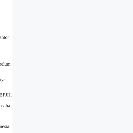
antor
 belum
nya
i BPJH.
 usaha
nesia