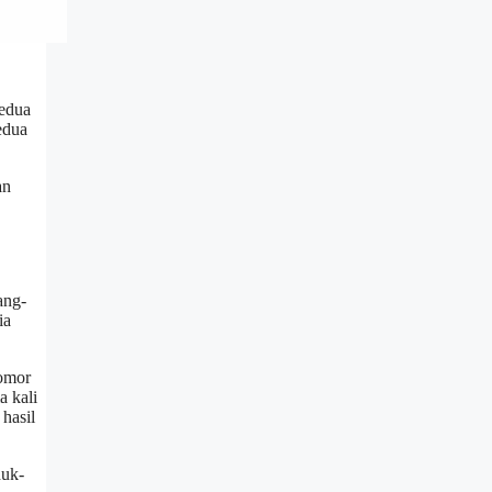
kedua
edua
an
ang-
ia
Nomor
a kali
hasil
duk-