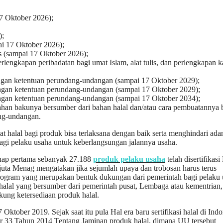
17 Oktober 2026);
);
ai 17 Oktober 2026);
s (sampai 17 Oktober 2026);
lengkapan peribadatan bagi umat Islam, alat tulis, dan perlengkapan k
dengan ketentuan perundang-undangan (sampai 17 Oktober 2029);
dengan ketentuan perundang-undangan (sampai 17 Oktober 2029);
dengan ketentuan perundang-undangan (sampai 17 Oktober 2034);
bahan bakunya bersumber dari bahan halal dan/atau cara pembuatannya
ang-undangan.
at halal bagi produk bisa terlaksana dengan baik serta menghindari ada
bagi pelaku usaha untuk keberlangsungan jalannya usaha.
ahap pertama sebanyak 27.188
produk pelaku usaha
telah disertifikas
juta Menag mengatakan jika sejumlah upaya dan trobosan harus terus
tu program yang merupakan bentuk dukungan dari pemerintah bagi pelaku
 halal yang bersumber dari pemerintah pusat, Lembaga atau kementrian,
ung ketersediaan produk halal.
ktober 2019. Sejak saat itu pula Hal era baru sertifikasi halal di Indo
r 33 Tahun 2014 Tentang Jaminan produk halal, dimana UU tersebut