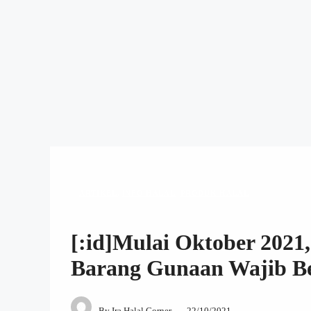
ARTIKEL
,
INFO HALAL
,
PRODUK HALAL
[:id]Mulai Oktober 2021
Barang Gunaan Wajib Ber
By
Ira Halal Corner
22/10/2021