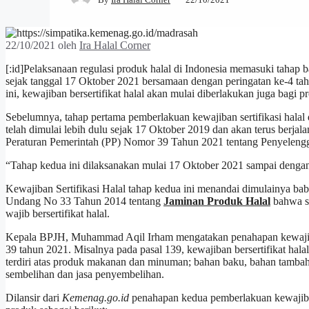
22/10/2021
oleh
Ira Halal Corner
[:id]Pelaksanaan regulasi produk halal di Indonesia memasuki tahap
sejak tanggal 17 Oktober 2021 bersamaan dengan peringatan ke-4 t
ini, kewajiban bersertifikat halal akan mulai diberlakukan juga bagi
Sebelumnya, tahap pertama pemberlakuan kewajiban sertifikasi halal
telah dimulai lebih dulu sejak 17 Oktober 2019 dan akan terus berja
Peraturan Pemerintah (PP) Nomor 39 Tahun 2021 tentang Penyeleng
“Tahap kedua ini dilaksanakan mulai 17 Oktober 2021 sampai dengan
Kewajiban Sertifikasi Halal tahap kedua ini menandai dimulainya bab
Undang No 33 Tahun 2014 tentang
Jaminan Produk Halal
bahwa se
wajib bersertifikat halal.
Kepala BPJH, Muhammad Aqil Irham mengatakan penahapan kewajiban b
39 tahun 2021. Misalnya pada pasal 139, kewajiban bersertifikat hala
terdiri atas produk makanan dan minuman; bahan baku, bahan tamba
sembelihan dan jasa penyembelihan.
Dilansir dari
Kemenag.go.id
penahapan kedua pemberlakuan kewajiban