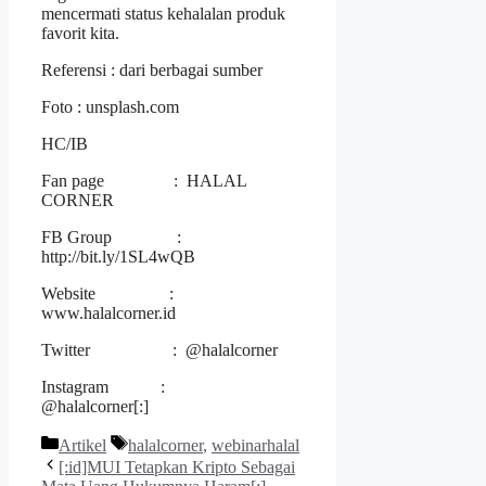
mencermati status kehalalan produk
favorit kita.
Referensi : dari berbagai sumber
Foto : unsplash.com
HC/IB
Fan page : HALAL
CORNER
FB Group :
http://bit.ly/1SL4wQB
Website :
www.halalcorner.id
Twitter : @halalcorner
Instagram :
@halalcorner[:]
Kategori
Tag
Artikel
halalcorner
,
webinarhalal
[:id]MUI Tetapkan Kripto Sebagai