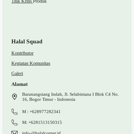
Titik Kritis
Produk
Halal Squad
Kontributor
Kegiatan Komunitas
Galeri
Alamat
Baranangsiang Indah, Jl. Selabintana I Blok C4 No.
16, Bogor Timur - Indonesia
M : +628977282341
M: +6281513150315
info-@halalcorner.id