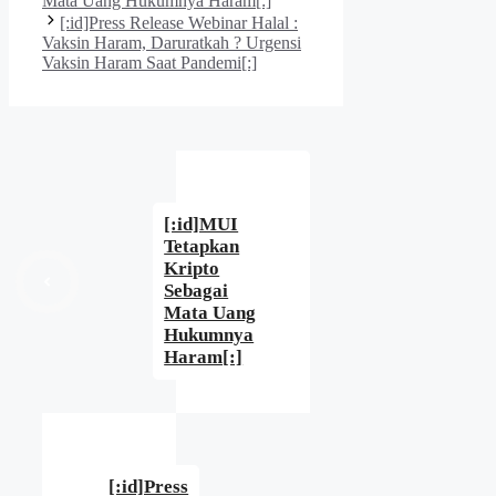
Mata Uang Hukumnya Haram[:]
[:id]Press Release Webinar Halal :
Vaksin Haram, Daruratkah ? Urgensi
Vaksin Haram Saat Pandemi[:]
[:id]MUI
Tetapkan
Kripto
Sebagai
Mata Uang
Hukumnya
Haram[:]
[:id]Press