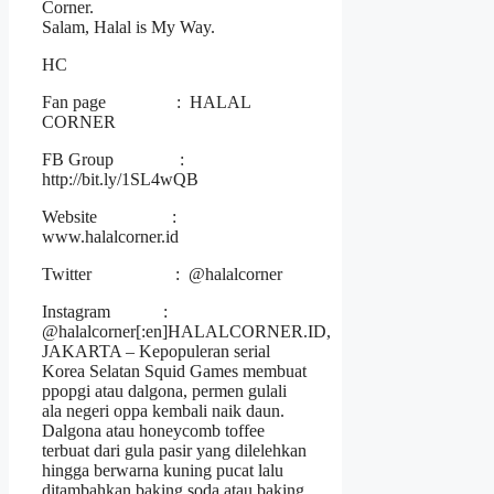
Corner.
Salam, Halal is My Way.
HC
Fan page : HALAL
CORNER
FB Group :
http://bit.ly/1SL4wQB
Website :
www.halalcorner.id
Twitter : @halalcorner
Instagram :
@halalcorner[:en]HALALCORNER.ID,
JAKARTA – Kepopuleran serial
Korea Selatan Squid Games membuat
ppopgi atau dalgona, permen gulali
ala negeri oppa kembali naik daun.
Dalgona atau honeycomb toffee
terbuat dari gula pasir yang dilelehkan
hingga berwarna kuning pucat lalu
ditambahkan baking soda atau baking