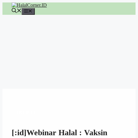
Langsung
ke
Menu
isi
ARTIKEL
[:id]Webinar Halal : Vaksin