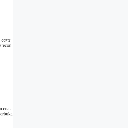
 carte
arecon
n enak
berbuka