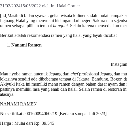
21/02/2024
15/05/2022
oleh
Ira Halal Corner
[:id]Masih di bulan syawal, geliat wisata kuliner sudah mulai nampak
Pejuang Halal yang menyukai hidangan dari negeri Sakura dan sejenis
ramen sebagai pilihan tempat
hangout
. Selain karena menyediakan men
Berikut adalah rekomendasi ramen yang halal yang layak dicoba!
Nanami Ramen
Instagra
Mau nyoba ramen autentik Jepang dari
chef
profesional Jepang dan mu
lokasinya sendiri ada dibeberapa tempat di Jakarta, Bandung, Bogor,
Akiyuki Itaka ini memiliki menu ramen dengan bahan dasar ayam dan
pastinya memiliki rasa yang enak dan halal. Selain ramen di restoran i
atasnya.
NANAMI RAMEN
No sertifikat : 00160094060219 [Berlaku sampai Juli 2023]
Harga : Mulai dari Rp. 39.545