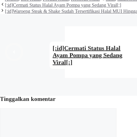
[:id]Cermati Status Halal Ayam Pompa yang Sedang Viral[:]
[:id]Waroeng Steak & Shake Sudah Tersertifikasi Halal MUI Hingga
[:id]Cermati Status Halal
Ayam Pompa yang Sedang
Viral[:]
Tinggalkan komentar
Komentar