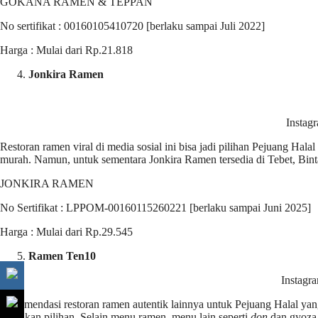
GOKANA RAMEN & TEPPAN
No sertifikat : 00160105410720 [berlaku sampai Juli 2022]
Harga : Mulai dari Rp.21.818
Jonkira Ramen
Instagr
Restoran ramen viral di media sosial ini bisa jadi pilihan Pejuang Ha
murah. Namun, untuk sementara Jonkira Ramen tersedia di Tebet, Bin
JONKIRA RAMEN
No Sertifikat : LPPOM-00160115260221 [berlaku sampai Juni 2025]
Harga : Mulai dari Rp.29.545
Ramen Ten10
Instagr
Rekomendasi restoran ramen autentik lainnya untuk Pejuang Halal ya
dijadikan pilihan. Selain menu ramen, menu lain seperti
don
dan gyoza 