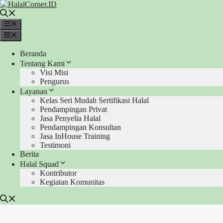
Langsung
ke
isi
Menu
Menu
Beranda
Tentang Kami
Visi Misi
Pengurus
Layanan
Kelas Seri Mudah Sertifikasi Halal
Pendampingan Privat
Jasa Penyelia Halal
Pendampingan Konsultan
Jasa InHouse Training
Testimoni
Berita
Halal Squad
Kontributor
Kegiatan Komunitas