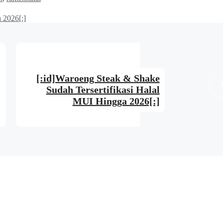
 2026[:]
[:id]Waroeng Steak & Shake
Sudah Tersertifikasi Halal
MUI Hingga 2026[:]