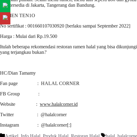
baru tersedia di Jakarta, Tangerang dan Bandung.
RAMEN TEN1O
No sertifikat : 001660107030920 [berlaku sampai September 2022]
Harga : Mulai dari Rp.19.500
Itulah beberapa rekomendasi restoran ramen halal yang bisa dikunjung
yang terjangkau bukan
?
HC/Dian Tamamy
Fan page : HALAL CORNER
FB Group :
Website :
www.halalcorner.id
Twitter : @halalcorner
Instagram : @halalcorner[:]
Kategori
Tag
Artikel
,
Info Halal
,
Produk Halal
,
Restoran Halal
halal
,
halalcorne