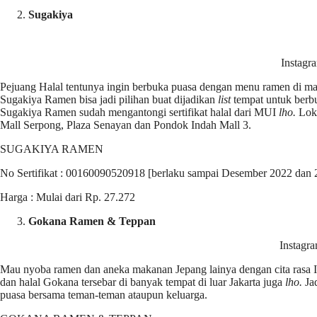
Sugakiya
Instagr
Pejuang Halal tentunya ingin berbuka puasa dengan menu ramen di ma
Sugakiya Ramen bisa jadi pilihan buat dijadikan
list
tempat untuk berbu
Sugakiya Ramen sudah mengantongi sertifikat halal dari MUI
lho.
Lok
Mall Serpong, Plaza Senayan dan Pondok Indah Mall 3.
SUGAKIYA RAMEN
No Sertifikat : 00160090520918 [berlaku sampai Desember 2022 dan 
Harga : Mulai dari Rp. 27.272
Gokana Ramen & Teppan
Instagra
Mau nyoba ramen dan aneka makanan Jepang lainya dengan cita rasa 
dan halal Gokana tersebar di banyak tempat di luar Jakarta juga
lho.
Ja
puasa bersama teman-teman ataupun keluarga.