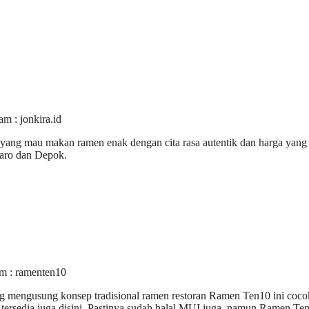
am : jonkira.id
lal yang mau makan ramen enak dengan cita rasa autentik dan harga yang
taro dan Depok.
am : ramenten10
ng mengusung konsep tradisional ramen restoran Ramen Ten10 ini coco
tersedia juga disini. Pastinya sudah halal MUI juga, namun Ramen Ten