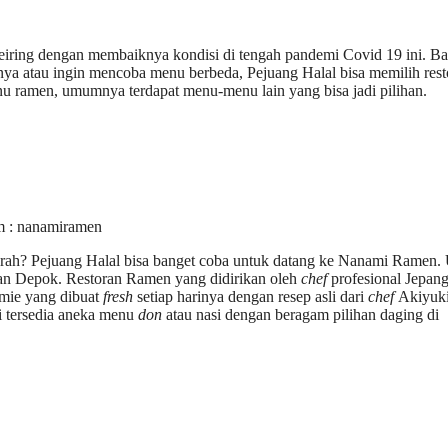
 seiring dengan membaiknya kondisi di tengah pandemi Covid 19 ini. Ba
nya atau ingin mencoba menu berbeda, Pejuang Halal bisa memilih rest
u ramen, umumnya terdapat menu-menu lain yang bisa jadi pilihan.
m : nanamiramen
rah? Pejuang Halal bisa banget coba untuk datang ke Nanami Ramen.
 dan Depok. Restoran Ramen yang didirikan oleh
chef
profesional Jepan
 mie yang dibuat
fresh
setiap harinya dengan resep asli dari
chef
Akiyuki
ni tersedia aneka menu
don
atau nasi dengan beragam pilihan daging di