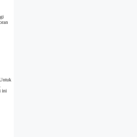
gi
oran
 Untuk
g
 ini