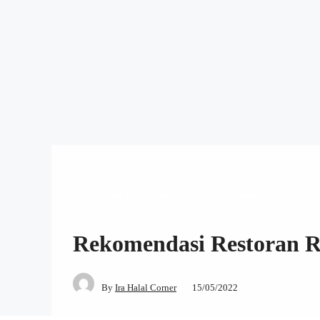
ARTIKEL
,
INFO HALAL
,
PRODUK HALAL
,
RESTORAN H
Rekomendasi Restoran R
By
Ira Halal Corner
15/05/2022